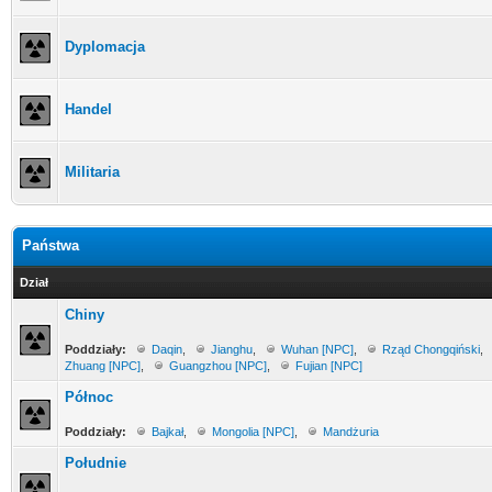
Dyplomacja
Handel
Militaria
Państwa
Dział
Chiny
Poddziały:
Daqin
,
Jianghu
,
Wuhan [NPC]
,
Rząd Chongqiński
,
Zhuang [NPC]
,
Guangzhou [NPC]
,
Fujian [NPC]
Północ
Poddziały:
Bajkał
,
Mongolia [NPC]
,
Mandżuria
Południe