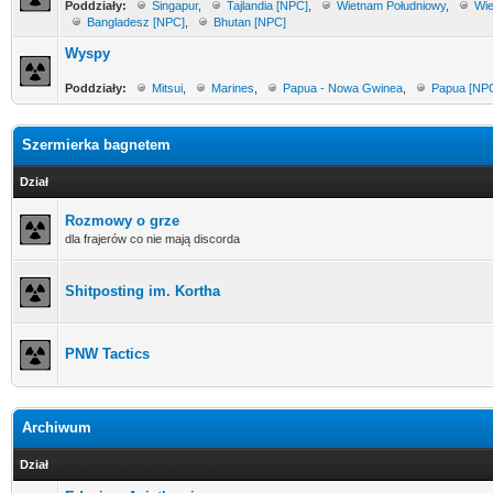
Poddziały:
Singapur
,
Tajlandia [NPC]
,
Wietnam Południowy
,
Wie
Bangladesz [NPC]
,
Bhutan [NPC]
Wyspy
Poddziały:
Mitsui
,
Marines
,
Papua - Nowa Gwinea
,
Papua [NP
Szermierka bagnetem
Dział
Rozmowy o grze
dla frajerów co nie mają discorda
Shitposting im. Kortha
PNW Tactics
Archiwum
Dział