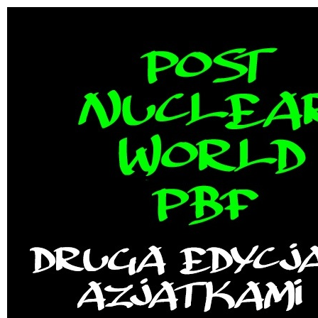
Millenium
Discord sie popsuł