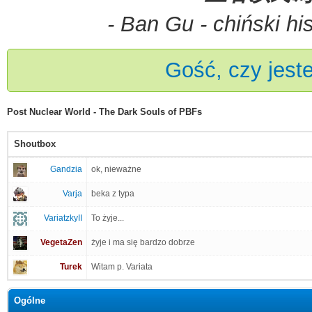
- Ban Gu - chiński hi
VegetaZen
Bardzo bardzo martwy shoutbox ; //
VegetaZen
$
Gość, czy jest
VegetaZen
coś tam $
VegetaZen
¥
Post Nuclear World - The Dark Souls of PBFs
Gandzia
¥
Shoutbox
Gandzia
yunnan
Gandzia
ok, nieważne
Varja
beka z typa
VariatzkyII
To żyje...
VegetaZen
żyje i ma się bardzo dobrze
Turek
Witam p. Variata
Ogólne