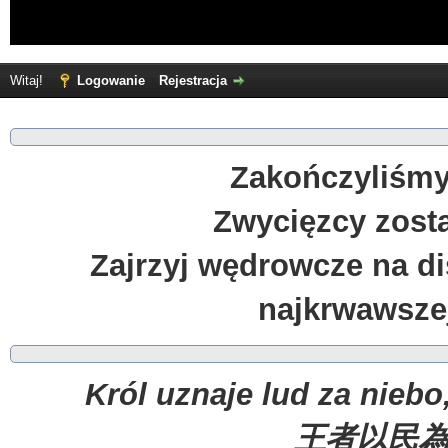
prehi
to prawda
Millenium
Discord down! Discord down!
Witaj!
Logowanie
Rejestracja
prehi
Tam daleko w Afryce, gdzie płynie rzeka Nil...
prehi
dobra, parę rzeczy napisałem - kolejne nd wieczorem.
prehi
Ludzie... Jak gadacie z NPCami to bierzcie pod uwagę że
Zakończyliśmy 
prehi
Zaopiekuj się Ktoś Coś @Saint Sugar w kwestii wydawani
Zwycięzcy zosta
Milord
Flota 2, Lotnictwo 1, Wojska Lądowe 2, pozdrawiam cieplu
Zajrzyj wędrowcze na d
Basileus
Szabat szalom.
najkrwawsze
VegetaZen2
Szalom Bazyl
Basileus
A się spóźniłem na rekrutację
Varja
beka że to dalej istnieje
Król uznaje lud za niebo
VegetaZen2
błąd w matriksie, relikt dawno minionych czasów
王者以民
Turek
Elo