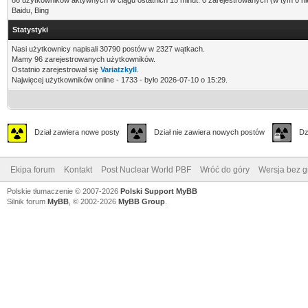
86 użytkowników aktywnych w ciągu ostatnich 15 minut: 0 zarejestrowanych (w tym 0 ni
Baidu, Bing
Statystyki
Nasi użytkownicy napisali 30790 postów w 2327 wątkach.
Mamy 96 zarejestrowanych użytkowników.
Ostatnio zarejestrował się
VariatzkyII
.
Najwięcej użytkowników online - 1733 - było 2026-07-10 o 15:29.
Dział zawiera nowe posty
Dział nie zawiera nowych postów
Dz
Ekipa forum
Kontakt
Post Nuclear World PBF
Wróć do góry
Wersja bez gr
Polskie tłumaczenie © 2007-2026
Polski Support MyBB
Silnik forum
MyBB
, © 2002-2026
MyBB Group
.