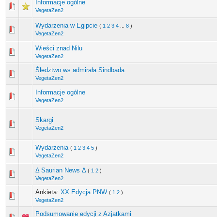
Informacje ogólne
VegetaZen2
Wydarzenia w Egipcie
(
1
2
3
4
...
8
)
VegetaZen2
Wieści znad Nilu
VegetaZen2
Śledztwo ws admirała Sindbada
VegetaZen2
Informacje ogólne
VegetaZen2
Skargi
VegetaZen2
Wydarzenia
(
1
2
3
4
5
)
VegetaZen2
Δ Saurian News Δ
(
1
2
)
VegetaZen2
Ankieta:
XX Edycja PNW
(
1
2
)
VegetaZen2
Podsumowanie edycji z Azjatkami