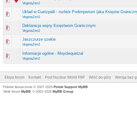
VegetaZen2
Układ w Cuetzpalli - rozbiór Podimperium (aka Księstw Graniczn
VegetaZen2
Deklaracja wojny Księstwom Granicznym
VegetaZen2
Jaszczurze szekle
VegetaZen2
Informacje ogólne - Moyolequetzal
VegetaZen2
Ekipa forum
Kontakt
Post Nuclear World PBF
Wróć do góry
Wersja bez gr
Polskie tłumaczenie © 2007-2026
Polski Support MyBB
Silnik forum
MyBB
, © 2002-2026
MyBB Group
.