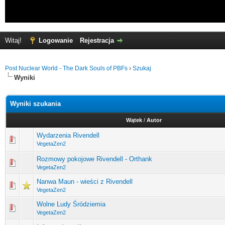
Witaj!
Logowanie
Rejestracja
Post Nuclear World - The Dark Souls of PBFs
›
Szukaj
Wyniki
Wyniki szukania
Wątek
/
Autor
Wydarzenia Rivendell
VegetaZen2
Rozmowy pokojowe Rivendell - Orthank
VegetaZen2
Nanwa Maun - wieści z Rivendell
VegetaZen2
Wolne Ludy Śródziemia
VegetaZen2