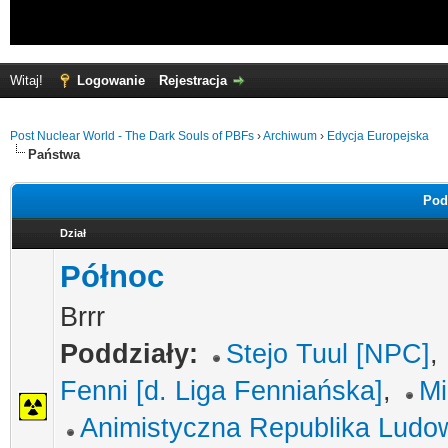
Witaj!
Logowanie
Rejestracja
Post Nuclear World - The Dark Souls of PBFs
›
Archiwum
›
Edycja Europejska
Państwa
Pod
Dział
Północ
Brrr
Poddziały:
Stejo Tuul [NPC]
,
Fenni [d. Liga Fenniańska]
,
Mi
Animistyczna Republika Ludo