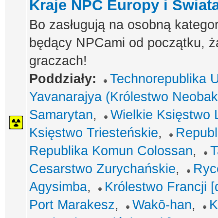
Kraje NPC Europy i Świat
Bo zasługują na osobną katego
będący NPCami od początku, ża
graczach!
Poddziały:
Technorepublika U
Yavanarajya (Królestwo Neobakt
Samarytan
,
Wielkie Księstwo 
Księstwo Triesteńskie
,
Republ
Republika Komun Colossan
,
T
Cesarstwo Zurychańskie
,
Ryc
Agysimba
,
Królestwo Francji 
Port Marakesz
,
Wakō-han
,
K