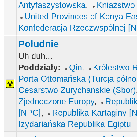
Antyfaszystowska
,
Kniaźstwo
United Provinces of Kenya Ea
Konfederacja Rzeczwspólnej [
Południe
Uh duh...
Poddziały:
Qin
,
Królestwo 
Porta Ottomańska (Turcja półno
Cesarstwo Zurychańskie (Sbor)
Zjednoczone Europy
,
Republi
[NPC]
,
Republika Kartaginy [
Izydariańska Republika Egiptu