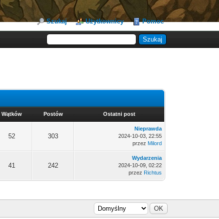
Szukaj
Użytkownicy
Pomoc
Wątków
Postów
Ostatni post
Nieprawda
52
303
2024-10-03, 22:55
przez
Milord
Wydarzenia
41
242
2024-10-09, 02:22
przez
Richtus