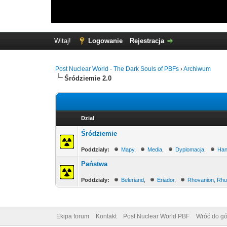
Witaj!
Logowanie
Rejestracja
Post Nuclear World - The Dark Souls of PBFs
›
Archiwum
Śródziemie 2.0
Dział
Śródziemie
Poddziały:
Mapy
,
Media
,
Dyplomacja
,
Han
Państwa
Poddziały:
Beleriand
,
Eriador
,
Rhovanion, Rhu
Ekipa forum
Kontakt
Post Nuclear World PBF
Wróć do gó