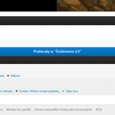
Poddziały w "Śródziemie 2.0"
del
,
Militaria
n i Mordor
,
Gondor, Rohan i krainy południa
,
Tajne fora
ry
Wersja bez grafiki
Oznacz wszystkie działy jako przeczytane
RSS