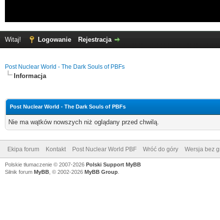
Witaj!
Logowanie
Rejestracja
Post Nuclear World - The Dark Souls of PBFs
Informacja
Post Nuclear World - The Dark Souls of PBFs
Nie ma wątków nowszych niż oglądany przed chwilą.
Ekipa forum
Kontakt
Post Nuclear World PBF
Wróć do góry
Wersja bez gr
Polskie tłumaczenie © 2007-2026
Polski Support MyBB
Silnik forum
MyBB
, © 2002-2026
MyBB Group
.