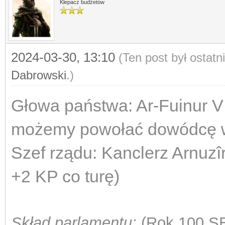
Klepacz budżetów
2024-03-30, 13:10
(Ten post był ostat
Dabrowski
.)
Głowa państwa: Ar-Fuinur V 
możemy powołać dowódcę w
Szef rządu: Kanclerz Arnuzîr
+2 KP co turę)
Skład parlamentu:
(Rok 100 S