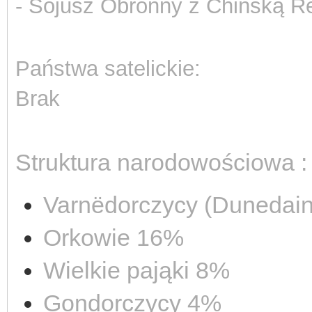
- Sojusz Obronny z Chińską 
Państwa satelickie:
Brak
Struktura narodowościowa :
Varnëdorczycy (Dunedai
Orkowie 16%
Wielkie pająki 8%
Gondorczycy 4%