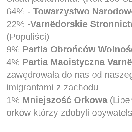
64% -
Towarzystwo Narodowo
22% -
Varnëdorskie Stronnic
(Populiści)
9%
Partia Obrońców Wolnoś
4%
Partia Maoistyczna
Varn
zawędrowała do nas od naszeg
imigrantami z zachodu
1%
Mniejszość Orkowa
(Liber
orków którzy zdobyli obywatel