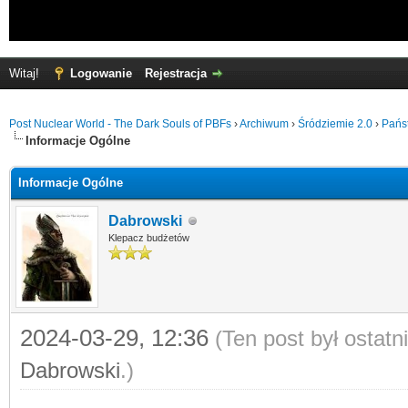
Witaj!
Logowanie
Rejestracja
Post Nuclear World - The Dark Souls of PBFs
›
Archiwum
›
Śródziemie 2.0
›
Pańs
Informacje Ogólne
Informacje Ogólne
Dabrowski
Klepacz budżetów
2024-03-29, 12:36
(Ten post był ostat
Dabrowski
.)