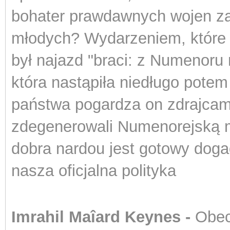
bohater prawdawnych wojen z
młodych? Wydarzeniem, które
był najazd "braci: z Numenoru
która nastąpiła niedługo potem
państwa pogardza on zdrajcami
zdegenerowali Numenorejską my
dobra nardou jest gotowy dog
nasza oficjalna polityka
Imrahil Ma
îard Keynes -
Obecn