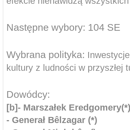
efekcie nienawidzą wszystkic
Następne wybory: 104 SE
Wybrana polityka:
Inwestycje
kultury z ludności w przyszłej 
Dowódcy:
[b]- Marszałek Eredgomery(*
- G
enerał Bêlzagar (*)