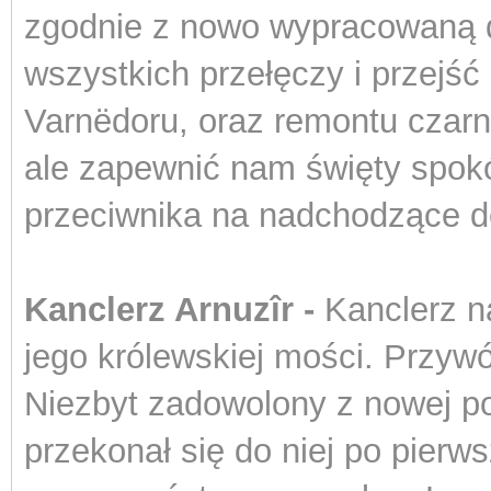
zgodnie z nowo wypracowaną do
wszystkich przełęczy i przejś
Varn
ëdoru, oraz remontu czarn
ale zapewnić nam święty spokó
przeciwnika na nadchodzące 
Kanclerz Arnuzîr -
Kanclerz 
jego królewskiej mości. Przyw
Niezbyt zadowolony z nowej po
przekonał się do niej po pier