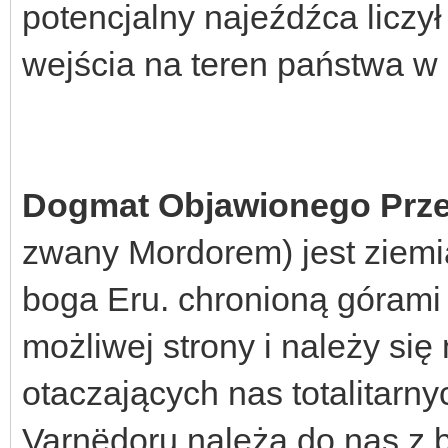
potencjalny najeźdźca liczy
wejścia na teren państwa w 
Dogmat Objawionego Prz
zwany Mordorem) jest ziem
boga Eru. chronioną górami 
możliwej strony i należy si
otaczających nas totalitarn
Varnëdoru należą do nas z b