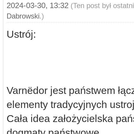
2024-03-30, 13:32
(Ten post był ostat
Dabrowski
.)
Ustrój:
Varnëdor jest państwem łąc
elementy tradycyjnych ustro
Cała idea założycielska pańs
dogmaty państwowe