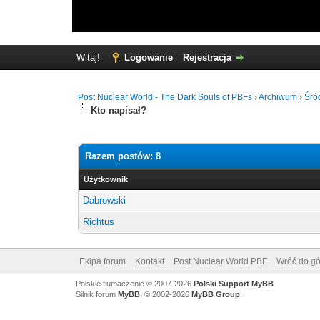
Witaj!
Logowanie
Rejestracja
Post Nuclear World - The Dark Souls of PBFs
›
Archiwum
›
Śró
Kto napisał?
Razem postów: 8
Użytkownik
Dabrowski
Richtus
Ekipa forum
Kontakt
Post Nuclear World PBF
Wróć do gó
Polskie tłumaczenie © 2007-2026
Polski Support MyBB
Silnik forum
MyBB
, © 2002-2026
MyBB Group
.