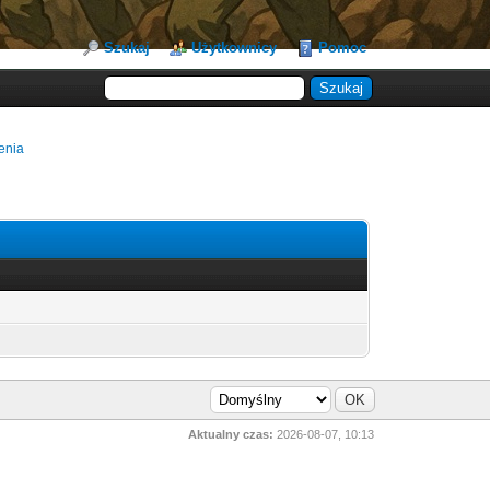
Szukaj
Użytkownicy
Pomoc
enia
Aktualny czas:
2026-08-07, 10:13