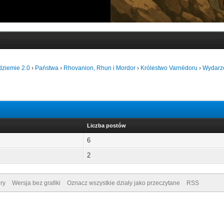
dziemie 2.0
›
Państwa
›
Rhovanion, Rhun i Mordor
›
Królestwo Varnëdoru
›
Wydarz
Liczba postów
6
2
ry
Wersja bez grafiki
Oznacz wszystkie działy jako przeczytane
RSS