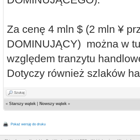
Za cenę 4 mln $ (2 mln ¥ pr
DOMINUJĄCY) można w turz
względem tranzytu handlowe
Dotyczy również szlaków h
Szukaj
«
Starszy wątek
|
Nowszy wątek
»
Pokaż wersję do druku