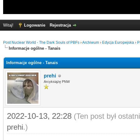
Witaj!
Logowanie
Rejestracja
Post Nuclear World - The Dark Souls of PBFs
›
Archiwum
›
Edycja Europejska
›
P
Informacje ogólne - Tanais
Informacje ogólne - Tanais
prehi
Arcyksiążę PNW
2022-10-13, 22:28
(Ten post był ostat
prehi
.)