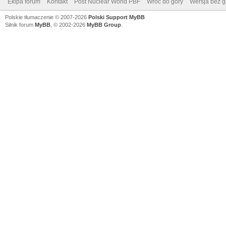
Ekipa forum
Kontakt
Post Nuclear World PBF
Wróć do góry
Wersja bez gr
Polskie tłumaczenie © 2007-2026
Polski Support MyBB
Silnik forum
MyBB
, © 2002-2026
MyBB Group
.